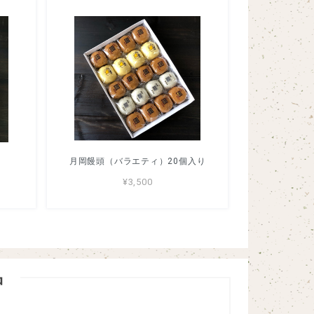
月岡饅頭（バラエティ）20個入り
¥3,500
品