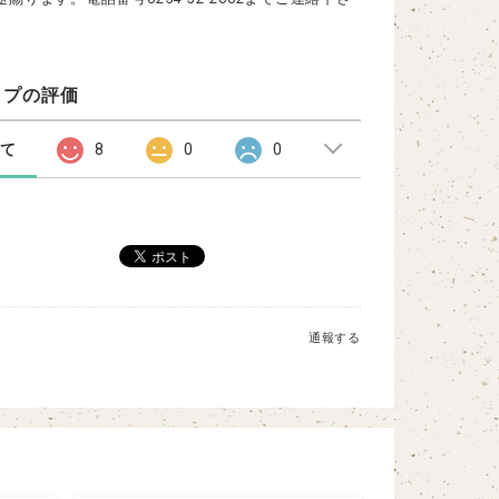
ップの評価
べて
8
0
0
通報する