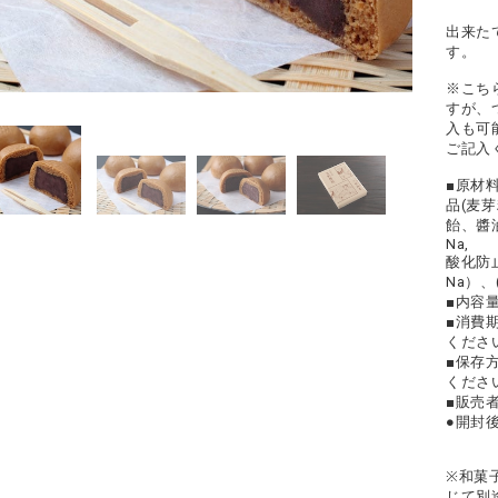
出来た
す。
※こち
すが、
入も可
ご記入
■原材
品(麦
飴、醬
Na,
酸化防
Na）
■内容
■消費
くださ
■保存
くださ
■販売
●開封
※和菓
じて別途