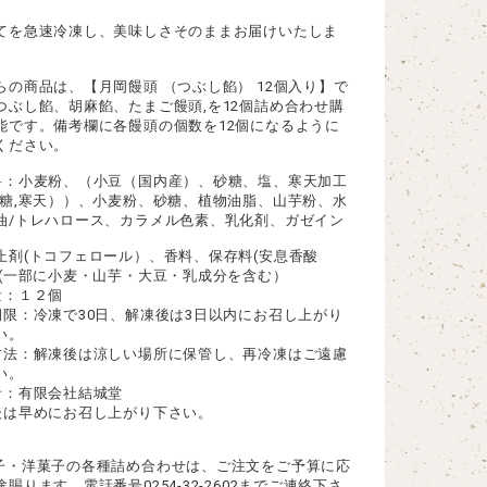
てを急速冷凍し、美味しさそのままお届けいたしま
らの商品は、【月岡饅頭 （つぶし餡） 12個入り】で
つぶし餡、胡麻餡、たまご饅頭,を12個詰め合わせ購
能です。備考欄に各饅頭の個数を12個になるように
ください。
料：小麦粉、（小豆（国内産）、砂糖、塩、寒天加工
芽糖,寒天））、小麦粉、砂糖、植物油脂、山芋粉、水
油/トレハロース、カラメル色素、乳化剤、ガゼイン
止剤(トコフェロール）、香料、保存料(安息香酸
、(一部に小麦・山芋・大豆・乳成分を含む）
量：１２個
期限：冷凍で30日、解凍後は3日以内にお召し上がり
い。
方法：解凍後は涼しい場所に保管し、再冷凍はご遠慮
い。
者：有限会社結城堂
後は早めにお召し上がり下さい。
子・洋菓子の各種詰め合わせは、ご注文をご予算に応
賜ります。電話番号0254-32-2602までご連絡下さ