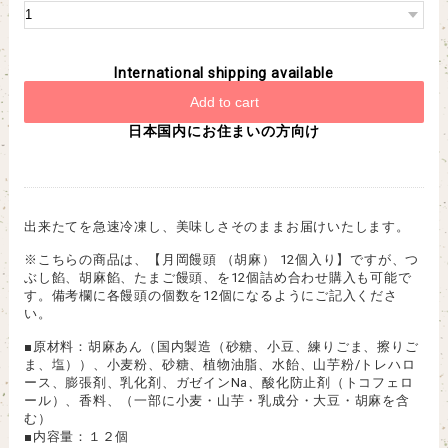
International shipping available
Add to cart
日本国内にお住まいの方向け
出来たてを急速冷凍し、美味しさそのままお届けいたします。
※こちらの商品は、【月岡饅頭 （胡麻） 12個入り】ですが、つ
ぶし餡、胡麻餡、たまご饅頭、を12個詰め合わせ購入も可能で
す。備考欄に各饅頭の個数を12個になるようにご記入くださ
い。
■原材料：胡麻あん（国内製造（砂糖、小豆、練りごま、擦りご
ま、塩））、小麦粉、砂糖、植物油脂、水飴、山芋粉/トレハロ
ース、膨張剤、乳化剤、ガゼインNa、酸化防止剤（トコフェロ
ール）、香料、（一部に小麦・山芋・乳成分・大豆・胡麻を含
む）
■内容量：１２個