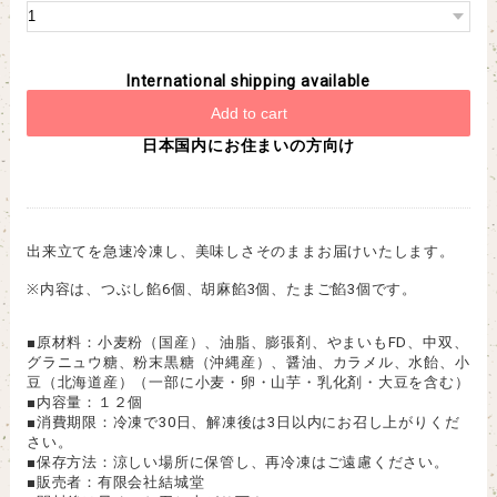
International shipping available
Add to cart
日本国内にお住まいの方向け
出来立てを急速冷凍し、美味しさそのままお届けいたします。
※内容は、つぶし餡6個、胡麻餡3個、たまご餡3個です。
■原材料：小麦粉（国産）、油脂、膨張剤、やまいもFD、中双、
グラニュウ糖、粉末黒糖（沖縄産）、醤油、カラメル、水飴、小
豆（北海道産）（一部に小麦・卵・山芋・乳化剤・大豆を含む）
■内容量：１２個
■消費期限：冷凍で30日、解凍後は3日以内にお召し上がりくだ
さい。
■保存方法：涼しい場所に保管し、再冷凍はご遠慮ください。
■販売者：有限会社結城堂