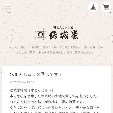
「私たちの笑顔」「お客様の笑顔」「食べると浮かぶ笑顔」「贈った時に浮かぶ
大切な人の笑顔」 私達の作るお菓子は、笑顔と笑顔を結びます。
水まんじゅうの季節です！
2026/06/14 13:03
結城堂特製［水まんじゅう］
本くず粉を使用した半透明の生地で漉し餡を包みました。
つるんとしたのど越しが心地よい夏の涼菓です。
冷たく冷やしてお召し上がりいただくと、爽やかな口当た